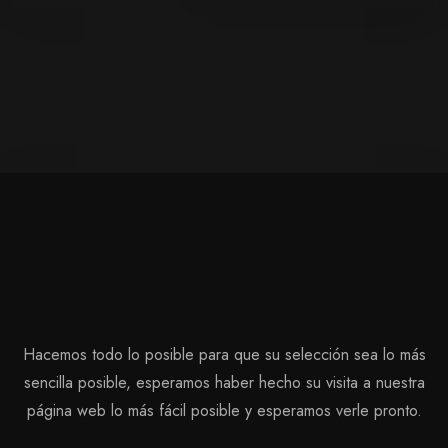
Entrada
100
Salida
Niños mayores de 5 años
Adultos
Hacemos todo lo posible para que su selección sea lo más
sencilla posible, esperamos haber hecho su visita a nuestra
Buscar
página web lo más fácil posible y esperamos verle pronto.